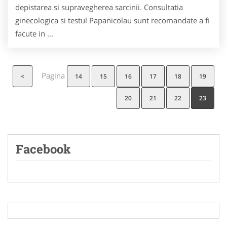
depistarea si supravegherea sarcinii. Consultatia
ginecologica si testul Papanicolau sunt recomandate a fi
facute in ...
Pagina
<
14
15
16
17
18
19
20
21
22
23
Facebook