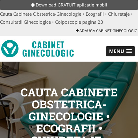
Download GRATUIT aplicatie mobil
Cauta Cabinete Obstetrica-Ginecologie • Ecografii • Chiuretaje •
Consultatii Ginecologice • Colposcopie pagina 23
ADAUGA CABINET GINECOLOGIC
MENU
CAUTA CABINETE
OBSTETRICA-
GINECOLOGIE •
ECOGRAFII •