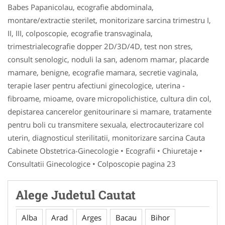
Babes Papanicolau, ecografie abdominala,
montare/extractie sterilet, monitorizare sarcina trimestru I,
II, III, colposcopie, ecografie transvaginala,
trimestrialecografie dopper 2D/3D/4D, test non stres,
consult senologic, noduli la san, adenom mamar, placarde
mamare, benigne, ecografie mamara, secretie vaginala,
terapie laser pentru afectiuni ginecologice, uterina -
fibroame, mioame, ovare micropolichistice, cultura din col,
depistarea cancerelor genitourinare si mamare, tratamente
pentru boli cu transmitere sexuala, electrocauterizare col
uterin, diagnosticul sterilitatii, monitorizare sarcina Cauta
Cabinete Obstetrica-Ginecologie • Ecografii • Chiuretaje •
Consultatii Ginecologice • Colposcopie pagina 23
Alege Judetul Cautat
Alba
Arad
Arges
Bacau
Bihor