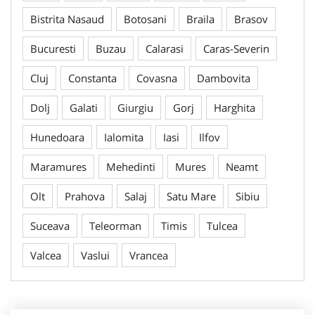
Bistrita Nasaud
Botosani
Braila
Brasov
Bucuresti
Buzau
Calarasi
Caras-Severin
Cluj
Constanta
Covasna
Dambovita
Dolj
Galati
Giurgiu
Gorj
Harghita
Hunedoara
Ialomita
Iasi
Ilfov
Maramures
Mehedinti
Mures
Neamt
Olt
Prahova
Salaj
Satu Mare
Sibiu
Suceava
Teleorman
Timis
Tulcea
Valcea
Vaslui
Vrancea