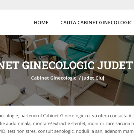
HOME
CAUTA CABINET GINECOLOGIC
NET GINECOLOGIC JUDET
Cabinet Ginecologic
/
Judet Cluj
necologie, partenerul Cabinet-Ginecologic.ro, va ofera consultatii s
 abdominala, montare/extractie sterilet, monitorizare sarcina trime
/4D, test non stres, consult senologic, noduli la san, adenom m