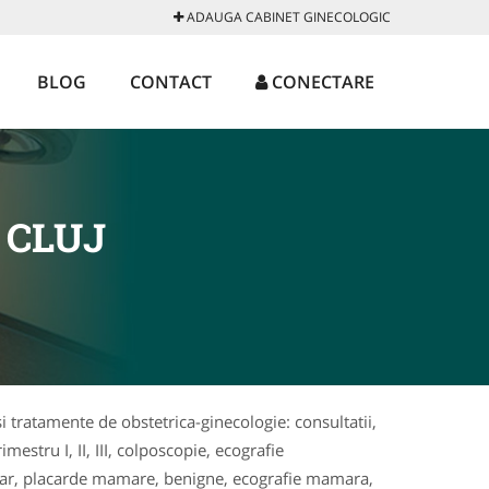
ADAUGA CABINET GINECOLOGIC
BLOG
CONTACT
CONECTARE
 CLUJ
i tratamente de obstetrica-ginecologie: consultatii,
stru I, II, III, colposcopie, ecografie
amar, placarde mamare, benigne, ecografie mamara,