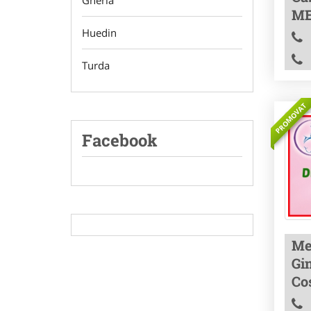
Gherla
ME
Huedin
Turda
PROMOVAT
Facebook
Me
Gin
Co