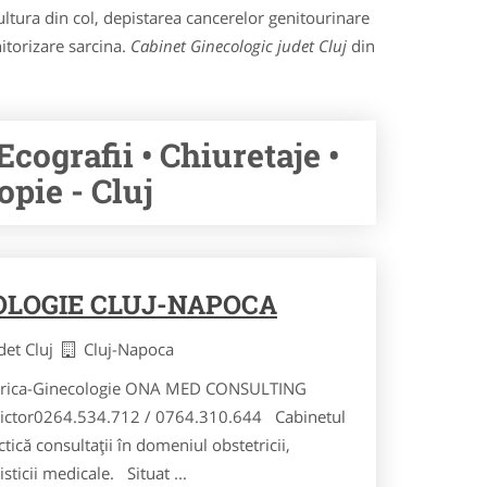
ultura din col, depistarea cancerelor genitourinare
itorizare sarcina.
Cabinet Ginecologic judet Cluj
din
cografii • Chiuretaje •
opie - Cluj
OLOGIE CLUJ-NAPOCA
det Cluj
Cluj-Napoca
etrica-Ginecologie ONA MED CONSULTING
 Victor0264.534.712 / 0764.310.644 Cabinetul
 consultații în domeniul obstetricii,
sticii medicale. Situat ...