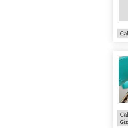
Ca
Ca
Gi