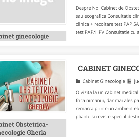
Despre Noi Cabinet de Obstet
sau ecografica Consultatie cli
clinica + recoltare test PAP S
test PAP/HPV Consultatie cu ap
binet ginecologie
CABINET GINEC
Cabinet Ginecologie
ju
O vizita la un cabinet medical
frica nimanui, dar mai ales pa
remarca printr-un ambient ele
pliante si reviste special desti
binet Obstetrica-
necologie Gherla