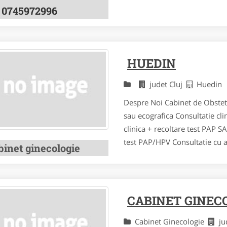
0745972996
HUEDIN
judet Cluj
Huedin
Despre Noi Cabinet de Obstet
sau ecografica Consultatie cli
clinica + recoltare test PAP S
test PAP/HPV Consultatie cu ap
binet ginecologie
CABINET GINEC
Cabinet Ginecologie
ju