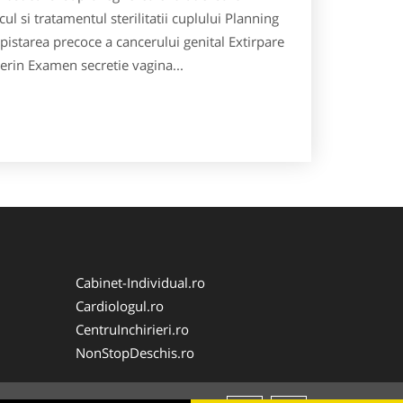
ul si tratamentul sterilitatii cuplului Planning
epistarea precoce a cancerului genital Extirpare
terin Examen secretie vagina...
Cabinet-Individual.ro
Cardiologul.ro
CentruInchirieri.ro
NonStopDeschis.ro