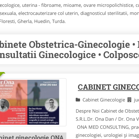
inecologice, uterina - fibroame, mioame, ovare micropolichistice, c
xuala, electrocauterizare col uterin, diagnosticul sterilitatii, mon
 Floresti, Gherla, Huedin, Turda.
binete Obstetrica-Ginecologie • E
nsultatii Ginecologice • Colposc
CABINET GINEC
Cabinet Ginecologie
ju
Despre Noi Cabinet de Obst
S.R.L.Dr. Ona Dan / Dr. Ona
ONA MED CONSULTING, practică
ginecologiei, urologiei şi imagi
binet ginecologie ONA