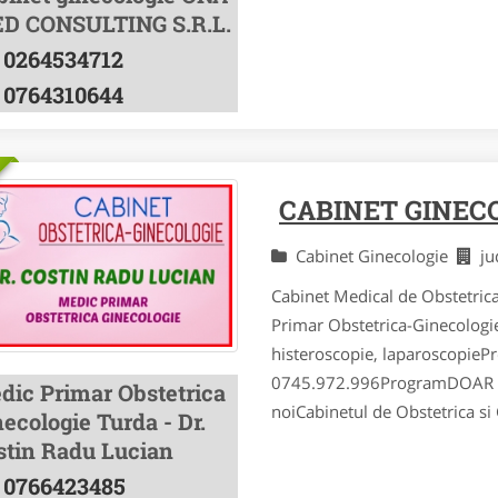
D CONSULTING S.R.L.
0264534712
0764310644
CABINET GINEC
Cabinet Ginecologie
ju
Cabinet Medical de Obstetrica
Primar Obstetrica-Ginecologi
histeroscopie, laparoscopieP
0745.972.996ProgramDOAR Lu
dic Primar Obstetrica
noiCabinetul de Obstetrica si 
ecologie Turda - Dr.
stin Radu Lucian
0766423485