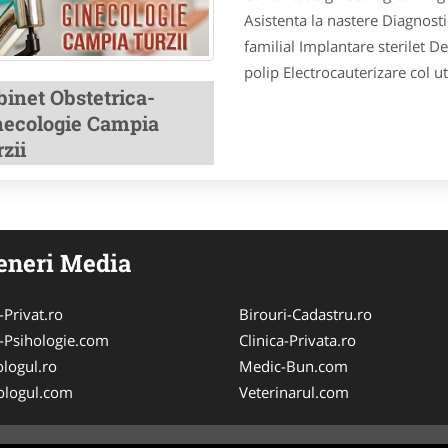
Asistenta la nastere Diagnostic
familial Implantare sterilet D
polip Electrocauterizare col u
binet Obstetrica-
necologie Campia
zii
eneri Media
-Privat.ro
Birouri-Cadastru.ro
-Psihologie.com
Clinica-Privata.ro
logul.ro
Medic-Bun.com
ologul.com
Veterinarul.com