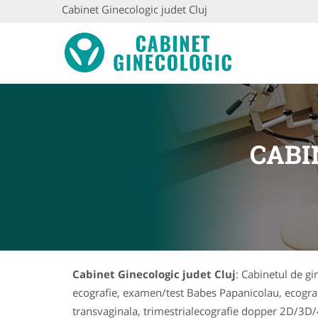
Cabinet Ginecologic judet Cluj
CABI
Cabinet Ginecologic judet Cluj
: Cabinetul de gi
ecografie, examen/test Babes Papanicolau, ecografie
transvaginala, trimestrialecografie dopper 2D/3D