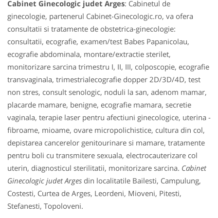
Cabinet Ginecologic judet Arges
: Cabinetul de
ginecologie, partenerul Cabinet-Ginecologic.ro, va ofera
consultatii si tratamente de obstetrica-ginecologie:
consultatii, ecografie, examen/test Babes Papanicolau,
ecografie abdominala, montare/extractie sterilet,
monitorizare sarcina trimestru I, II, III, colposcopie, ecografie
transvaginala, trimestrialecografie dopper 2D/3D/4D, test
non stres, consult senologic, noduli la san, adenom mamar,
placarde mamare, benigne, ecografie mamara, secretie
vaginala, terapie laser pentru afectiuni ginecologice, uterina -
fibroame, mioame, ovare micropolichistice, cultura din col,
depistarea cancerelor genitourinare si mamare, tratamente
pentru boli cu transmitere sexuala, electrocauterizare col
uterin, diagnosticul sterilitatii, monitorizare sarcina.
Cabinet
Ginecologic judet Arges
din localitatile Bailesti, Campulung,
Costesti, Curtea de Arges, Leordeni, Mioveni, Pitesti,
Stefanesti, Topoloveni.