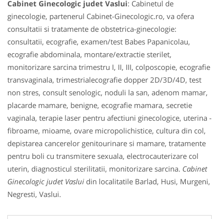
Cabinet Ginecologic judet Vaslui
: Cabinetul de
ginecologie, partenerul Cabinet-Ginecologic.ro, va ofera
consultatii si tratamente de obstetrica-ginecologie:
consultatii, ecografie, examen/test Babes Papanicolau,
ecografie abdominala, montare/extractie sterilet,
monitorizare sarcina trimestru I, II, III, colposcopie, ecografie
transvaginala, trimestrialecografie dopper 2D/3D/4D, test
non stres, consult senologic, noduli la san, adenom mamar,
placarde mamare, benigne, ecografie mamara, secretie
vaginala, terapie laser pentru afectiuni ginecologice, uterina -
fibroame, mioame, ovare micropolichistice, cultura din col,
depistarea cancerelor genitourinare si mamare, tratamente
pentru boli cu transmitere sexuala, electrocauterizare col
uterin, diagnosticul sterilitatii, monitorizare sarcina.
Cabinet
Ginecologic judet Vaslui
din localitatile Barlad, Husi, Murgeni,
Negresti, Vaslui.