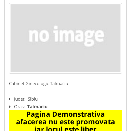
Cabinet Ginecologic Talmaciu
Judet:
Sibiu
Oras:
Talmaciu
Pagina Demonstrativa
afacerea nu este promovata
iar locul este liber