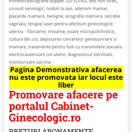
trimestrialecografie dopper 2D/3D/4D, test non stres,
consult senologic, noduli la san, adenom mamar,
placarde mamare, benigne, ecografie mamara, secretie
vaginala, terapie laser pentru afectiuni ginecologice,
uterina - fibroame, mioame, ovare micropolichistice,
cultura din col, depistarea cancerelor genitourinare si
mamare, tratamente pentru boli cu transmitere sexuala,
electrocauterizare col uterin, diagnosticul sterilitatii,
monitorizare sarcina
Pagina Demonstrativa afacerea
nu este promovata iar locul este
liber
Promovare afacere pe
portalul Cabinet-
Ginecologic.ro
PRETURI ABONAMENTE