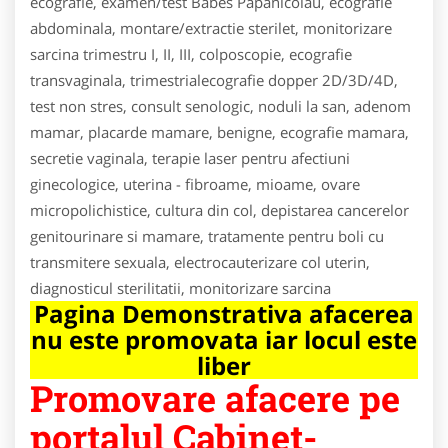
ecografie, examen/test Babes Papanicolau, ecografie
abdominala, montare/extractie sterilet, monitorizare
sarcina trimestru I, II, III, colposcopie, ecografie
transvaginala, trimestrialecografie dopper 2D/3D/4D,
test non stres, consult senologic, noduli la san, adenom
mamar, placarde mamare, benigne, ecografie mamara,
secretie vaginala, terapie laser pentru afectiuni
ginecologice, uterina - fibroame, mioame, ovare
micropolichistice, cultura din col, depistarea cancerelor
genitourinare si mamare, tratamente pentru boli cu
transmitere sexuala, electrocauterizare col uterin,
diagnosticul sterilitatii, monitorizare sarcina
Pagina Demonstrativa afacerea
nu este promovata iar locul este
liber
Promovare afacere pe
portalul Cabinet-