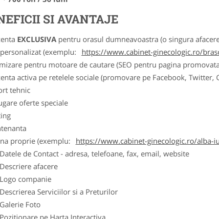
NEFICII SI AVANTAJE
zenta
EXCLUSIVA
pentru orasul dumneavoastra (o singura afacere p
k personalizat (exemplu:
https://www.cabinet-ginecologic.ro/bras
imizare pentru motoare de cautare (SEO pentru pagina promovata
zenta activa pe retelele sociale (promovare pe Facebook, Twitter,
ort tehnic
ugare oferte speciale
ting
tenanta
ina proprie (exemplu:
https://www.cabinet-ginecologic.ro/alba-iu
ele de Contact - adresa, telefoane, fax, email, website
scriere afacere
go companie
crierea Serviciilor si a Preturilor
lerie Foto
itionare pe Harta Interactiva