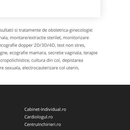
ultatii si tratamente de obstetrica-ginecologie:
ala, montare/extractie sterilet, monitorizare
ialecografie dopper 2D/3D/4D, test non stres,
ne, ecografie mamara, secretie vaginala, terapie
ropolichistice, cultura din col, depistarea
 sexuala, electrocauterizare col uterin,
Cabinet-Individual.ro
Cardiologul.ro
CentruInchirieri.ro