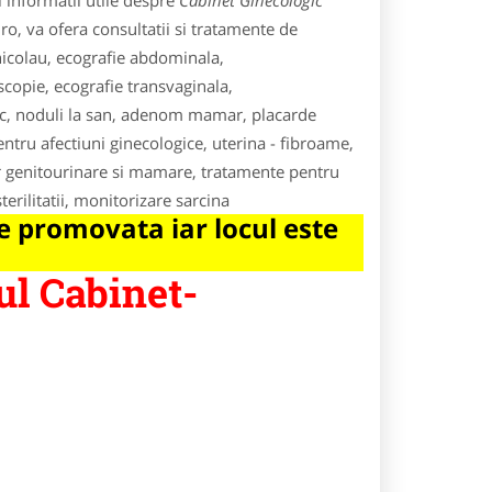
 informatii utile despre
Cabinet Ginecologic
ro, va ofera consultatii si tratamente de
nicolau, ecografie abdominala,
oscopie, ecografie transvaginala,
ic, noduli la san, adenom mamar, placarde
tru afectiuni ginecologice, uterina - fibroame,
or genitourinare si mamare, tratamente pentru
terilitatii, monitorizare sarcina
 promovata iar locul este
ul Cabinet-