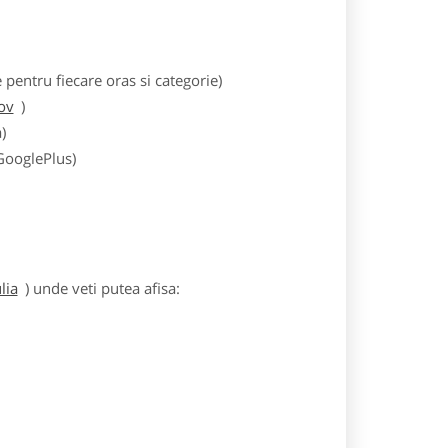
entru fiecare oras si categorie)
ov
)
)
 GooglePlus)
lia
) unde veti putea afisa: