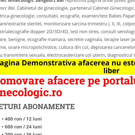
net Ginecologic Sangeorz Bai
reprezinta pagina unde puteti gasi
orz Bai
. Cabinetul de ginecologie, partenerul Cabinet-Ginecologic.
trica-ginecologie: consultatii, ecografie, examen/test Babes Papa
re/extractie sterilet, monitorizare sarcina trimestru I, II, III, colp
strialecografie dopper 2D/3D/4D, test non stres, consult senolog
e, benigne, ecografie mamara, secretie vaginala, terapie laser pen
e, ovare micropolichistice, cultura din col, depistarea cancerel
cu transmitere sexuala, electrocauterizare col uterin, diagnosticul s
agina Demonstrativa afacerea nu este
liber
omovare afacere pe portal
necologic.ro
ETURI ABONAMENTE
400 ron / 12 luni
600 ron / 24 luni
700 ron / 36 luni