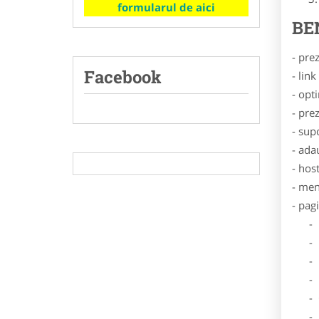
formularul de aici
BE
- pre
Facebook
- lin
- opt
- pre
- sup
- ada
- hos
- men
- pag
- Dat
- De
- Lo
- Des
- Ga
- Poz