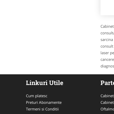
Cabinet
consult
sarcina 
consult
laser p
cancere
diagnost
Linkuri Utile
Part
Cum platesc
Cabinet
Preturi Abonamente
Cabinet
Termeni si Conditii
Oftalmo