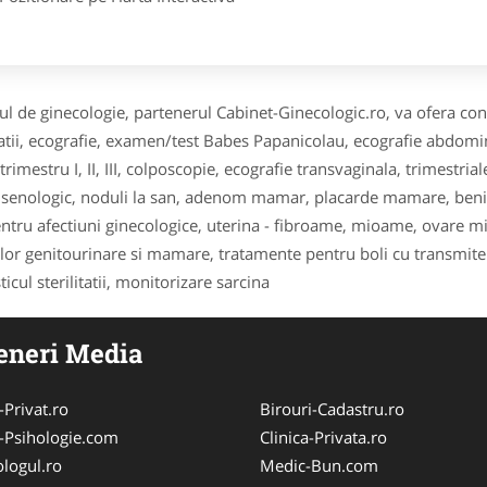
ul de ginecologie, partenerul Cabinet-Ginecologic.ro, va ofera cons
atii, ecografie, examen/test Babes Papanicolau, ecografie abdomin
trimestru I, II, III, colposcopie, ecografie transvaginala, trimestr
 senologic, noduli la san, adenom mamar, placarde mamare, benig
entru afectiuni ginecologice, uterina - fibroame, mioame, ovare mic
lor genitourinare si mamare, tratamente pentru boli cu transmitere
icul sterilitatii, monitorizare sarcina
eneri Media
-Privat.ro
Birouri-Cadastru.ro
-Psihologie.com
Clinica-Privata.ro
logul.ro
Medic-Bun.com