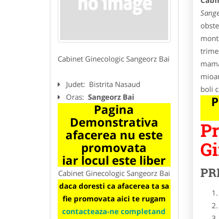
Cabi
Sange
obste
monta
trime
Cabinet Ginecologic Sangeorz Bai
mamar
mioam
Judet:
Bistrita Nasaud
boli 
Oras:
Sangeorz Bai
P
Pagina
Demonstrativa
Pr
afacerea nu este
Gi
promovata
iar locul este liber
PR
Cabinet Ginecologic Sangeorz Bai
daca doresti ca afacerea ta sa
fie promovata aici te rugam
contacteaza-ne completand