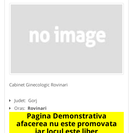
Cabinet Ginecologic Rovinari
Judet:
Gorj
Oras:
Rovinari
Pagina Demonstrativa
afacerea nu este promovata
iar locul este liber