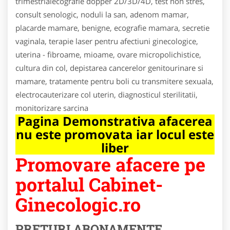
trimestrialecografie dopper 2D/3D/4D, test non stres,
consult senologic, noduli la san, adenom mamar,
placarde mamare, benigne, ecografie mamara, secretie
vaginala, terapie laser pentru afectiuni ginecologice,
uterina - fibroame, mioame, ovare micropolichistice,
cultura din col, depistarea cancerelor genitourinare si
mamare, tratamente pentru boli cu transmitere sexuala,
electrocauterizare col uterin, diagnosticul sterilitatii,
monitorizare sarcina
Pagina Demonstrativa afacerea
nu este promovata iar locul este
liber
Promovare afacere pe
portalul Cabinet-
Ginecologic.ro
PRETURI ABONAMENTE