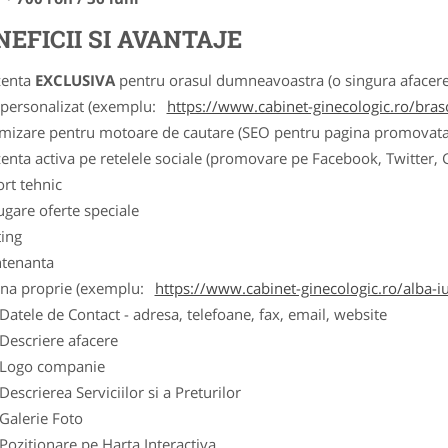
NEFICII SI AVANTAJE
zenta
EXCLUSIVA
pentru orasul dumneavoastra (o singura afacere p
k personalizat (exemplu:
https://www.cabinet-ginecologic.ro/bras
imizare pentru motoare de cautare (SEO pentru pagina promovata
zenta activa pe retelele sociale (promovare pe Facebook, Twitter,
ort tehnic
ugare oferte speciale
ting
tenanta
ina proprie (exemplu:
https://www.cabinet-ginecologic.ro/alba-iu
ele de Contact - adresa, telefoane, fax, email, website
scriere afacere
go companie
crierea Serviciilor si a Preturilor
lerie Foto
itionare pe Harta Interactiva