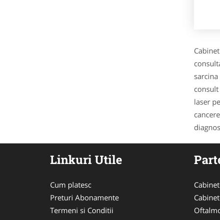
Cabinet
consult
sarcina 
consult
laser p
cancere
diagnost
Linkuri Utile
Part
Cum platesc
Cabinet
Preturi Abonamente
Cabinet
Termeni si Conditii
Oftalmo