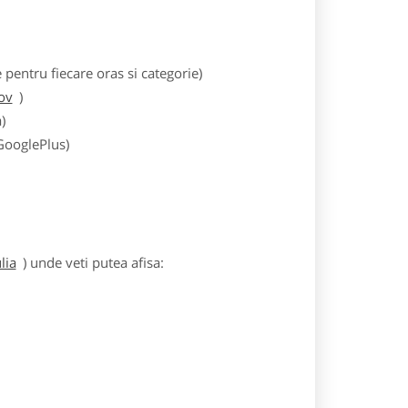
entru fiecare oras si categorie)
ov
)
)
 GooglePlus)
lia
) unde veti putea afisa: