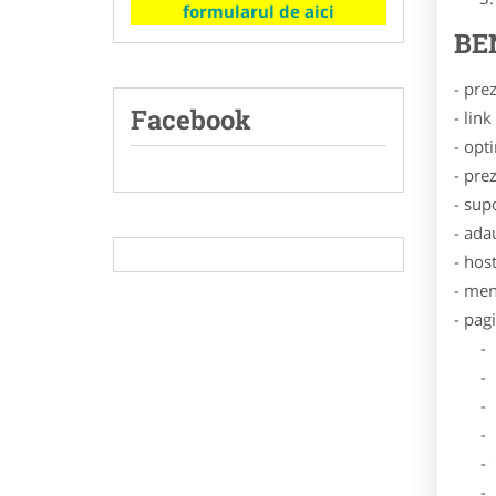
formularul de aici
BE
- pre
Facebook
- lin
- opt
- pre
- sup
- ada
- hos
- men
- pag
- Dat
- De
- Lo
- Des
- Ga
- Poz