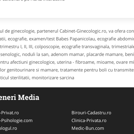
ul de ginecologie, partenerul Cabinet-Ginecologic.ro, va ofera cons
atii, ecografie, examen/test Babes Papanicolau, ecografie abdomin
trimestru I, II, III, colposcopie, ecografie transvaginala, trimestr
 senologic, noduli la san, adenom mamar, placarde mamare, benig
entru afectiuni ginecologice, uterina - fibroame, mioame, ovare mic
lor genitourinare si mamare, tratamente pentru boli cu transmitere
icul sterilitatii, monitorizare sarcina
eneri Media
-Privat.ro
Birouri-Cadastru.ro
-Psihologie.com
Clinica-Privata.ro
logul.ro
Medic-Bun.com