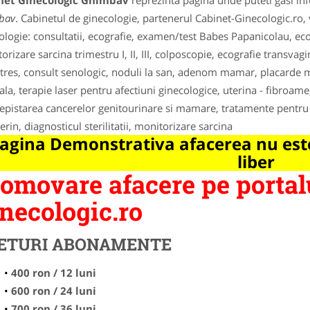
net Ginecologic Ghimbav
reprezinta pagina unde puteti gasi inf
bav
. Cabinetul de ginecologie, partenerul Cabinet-Ginecologic.ro, 
ologie: consultatii, ecografie, examen/test Babes Papanicolau, eco
orizare sarcina trimestru I, II, III, colposcopie, ecografie transva
tres, consult senologic, noduli la san, adenom mamar, placarde 
ala, terapie laser pentru afectiuni ginecologice, uterina - fibroam
depistarea cancerelor genitourinare si mamare, tratamente pentru 
erin, diagnosticul sterilitatii, monitorizare sarcina
agina Demonstrativa afacerea nu este
liber
omovare afacere pe portal
necologic.ro
ETURI ABONAMENTE
400 ron / 12 luni
600 ron / 24 luni
700 ron / 36 luni