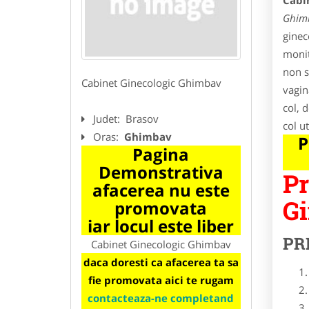
Cabi
Ghim
ginec
monit
non s
Cabinet Ginecologic Ghimbav
vagin
col, 
Judet:
Brasov
col ut
Oras:
Ghimbav
P
Pagina
Demonstrativa
Pr
afacerea nu este
Gi
promovata
iar locul este liber
PR
Cabinet Ginecologic Ghimbav
daca doresti ca afacerea ta sa
fie promovata aici te rugam
contacteaza-ne completand