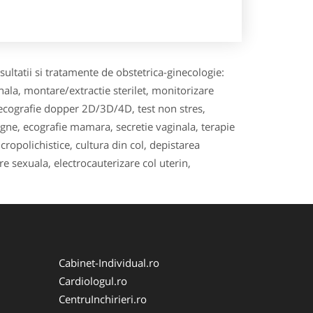
ultatii si tratamente de obstetrica-ginecologie:
ala, montare/extractie sterilet, monitorizare
ialecografie dopper 2D/3D/4D, test non stres,
ne, ecografie mamara, secretie vaginala, terapie
ropolichistice, cultura din col, depistarea
 sexuala, electrocauterizare col uterin,
Cabinet-Individual.ro
Cardiologul.ro
CentruInchirieri.ro