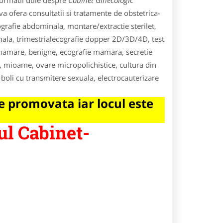
ormatii utile despre
Cabinet Ginecologic
va ofera consultatii si tratamente de obstetrica-
grafie abdominala, montare/extractie sterilet,
ginala, trimestrialecografie dopper 2D/3D/4D, test
mamare, benigne, ecografie mamara, secretie
e, mioame, ovare micropolichistice, cultura din
boli cu transmitere sexuala, electrocauterizare
 promovata iar locul este
ul Cabinet-