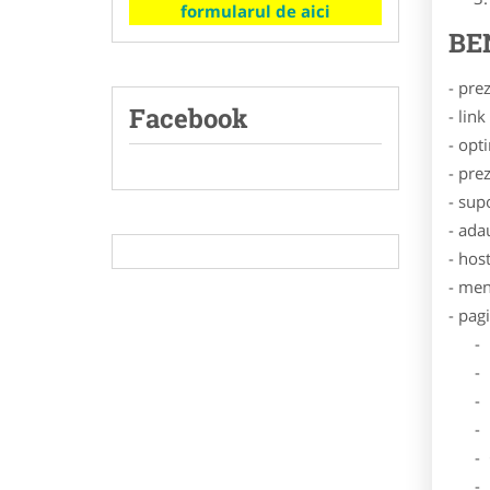
formularul de aici
BE
- pre
Facebook
- lin
- opt
- pre
- sup
- ada
- hos
- men
- pag
- Dat
- De
- Lo
- Des
- Ga
- Poz