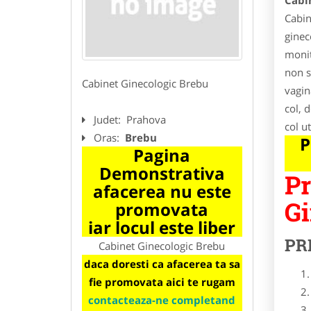
Cabi
Cabin
ginec
monit
non s
Cabinet Ginecologic Brebu
vagin
col, 
Judet:
Prahova
col ut
Oras:
Brebu
P
Pagina
Demonstrativa
Pr
afacerea nu este
Gi
promovata
iar locul este liber
PR
Cabinet Ginecologic Brebu
daca doresti ca afacerea ta sa
fie promovata aici te rugam
contacteaza-ne completand