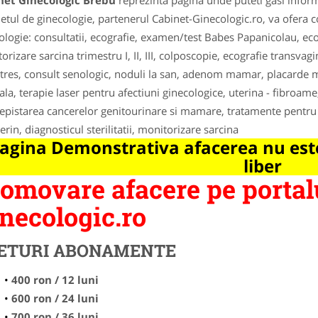
net Ginecologic Brebu
reprezinta pagina unde puteti gasi inform
etul de ginecologie, partenerul Cabinet-Ginecologic.ro, va ofera co
ologie: consultatii, ecografie, examen/test Babes Papanicolau, eco
orizare sarcina trimestru I, II, III, colposcopie, ecografie transva
tres, consult senologic, noduli la san, adenom mamar, placarde 
ala, terapie laser pentru afectiuni ginecologice, uterina - fibroam
depistarea cancerelor genitourinare si mamare, tratamente pentru 
erin, diagnosticul sterilitatii, monitorizare sarcina
agina Demonstrativa afacerea nu este
liber
omovare afacere pe portal
necologic.ro
ETURI ABONAMENTE
400 ron / 12 luni
600 ron / 24 luni
700 ron / 36 luni