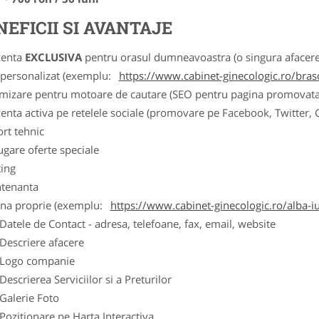
NEFICII SI AVANTAJE
zenta
EXCLUSIVA
pentru orasul dumneavoastra (o singura afacere p
k personalizat (exemplu:
https://www.cabinet-ginecologic.ro/bras
imizare pentru motoare de cautare (SEO pentru pagina promovata
zenta activa pe retelele sociale (promovare pe Facebook, Twitter,
ort tehnic
ugare oferte speciale
ting
tenanta
ina proprie (exemplu:
https://www.cabinet-ginecologic.ro/alba-iu
ele de Contact - adresa, telefoane, fax, email, website
scriere afacere
go companie
crierea Serviciilor si a Preturilor
lerie Foto
itionare pe Harta Interactiva