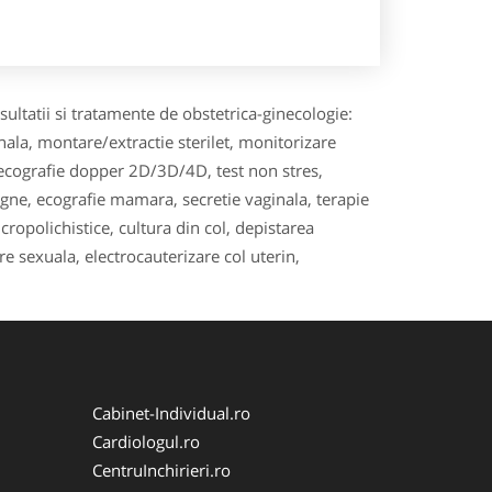
ultatii si tratamente de obstetrica-ginecologie:
ala, montare/extractie sterilet, monitorizare
ialecografie dopper 2D/3D/4D, test non stres,
ne, ecografie mamara, secretie vaginala, terapie
ropolichistice, cultura din col, depistarea
 sexuala, electrocauterizare col uterin,
Cabinet-Individual.ro
Cardiologul.ro
CentruInchirieri.ro