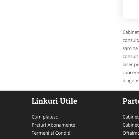
Cabinet
consult
sarcina 
consult
laser p
cancere
diagnost
Linkuri Utile
Part
Cum platesc
Cabinet
Preturi Abonamente
Cabinet
Termeni si Conditii
Oftalmo