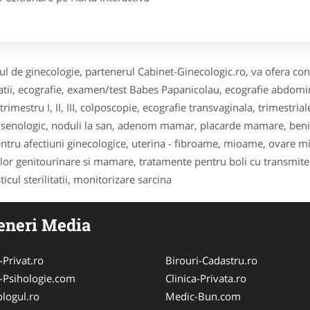
ul de ginecologie, partenerul Cabinet-Ginecologic.ro, va ofera cons
atii, ecografie, examen/test Babes Papanicolau, ecografie abdomin
trimestru I, II, III, colposcopie, ecografie transvaginala, trimestr
 senologic, noduli la san, adenom mamar, placarde mamare, benig
entru afectiuni ginecologice, uterina - fibroame, mioame, ovare mic
lor genitourinare si mamare, tratamente pentru boli cu transmitere
icul sterilitatii, monitorizare sarcina
eneri Media
-Privat.ro
Birouri-Cadastru.ro
-Psihologie.com
Clinica-Privata.ro
logul.ro
Medic-Bun.com