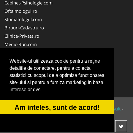
Cabinet-Psihologie.com
Oftalmologul.ro
Stomatologul.com
Birouri-Cadastru.ro
Clinica-Privata.ro
Medic-Bun.com
Veterinarul.com
Cabinet-Individual.ro
Website-ul utilizeaza cookie pentru a reţine
detaliile de conectare, pentru a colecta
Cardiologul.ro
statistici cu scopul de a optimiza functionarea
CentruInchirieri.ro
site-ului si pentru a furniza marketing in baza
NonStopDeschis.ro
intereselor dvs.
Am inteles, sunt de acord!
© 2014-2026 Powered by
VilonMedia
&
Tokaido Consult
-
ANPC
SOL