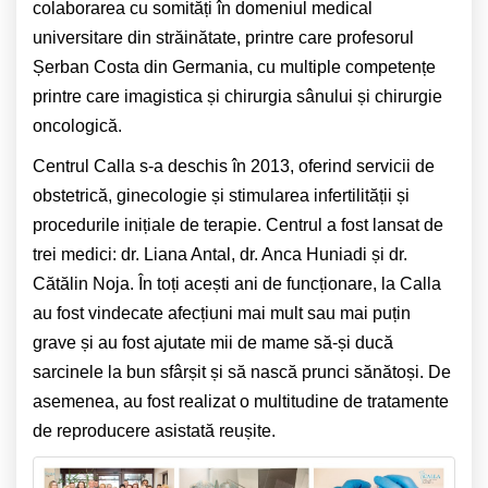
colaborarea cu somități în domeniul medical
universitare din străinătate, printre care profesorul
Șerban Costa din Germania, cu multiple competențe
printre care imagistica și chirurgia sânului și chirurgie
oncologică.
Centrul Calla s-a deschis în 2013, oferind servicii de
obstetrică, ginecologie și stimularea infertilității și
procedurile inițiale de terapie. Centrul a fost lansat de
trei medici: dr. Liana Antal, dr. Anca Huniadi și dr.
Cătălin Noja. În toți acești ani de funcționare, la Calla
au fost vindecate afecțiuni mai mult sau mai puțin
grave și au fost ajutate mii de mame să-și ducă
sarcinele la bun sfârșit și să nască prunci sănătoși. De
asemenea, au fost realizat o multitudine de tratamente
de reproducere asistată reușite.