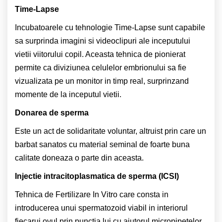
Time-Lapse
Incubatoarele cu tehnologie Time-Lapse sunt capabile
sa surprinda imagini si videoclipuri ale inceputului
vietii viitorului copil. Aceasta tehnica de pionierat
permite ca diviziunea celulelor embrionului sa fie
vizualizata pe un monitor in timp real, surprinzand
momente de la inceputul vietii.
Donarea de sperma
Este un act de solidaritate voluntar, altruist prin care un
barbat sanatos cu material seminal de foarte buna
calitate doneaza o parte din aceasta.
Injectie intracitoplasmatica de sperma (ICSI)
Tehnica de Fertilizare In Vitro care consta in
introducerea unui spermatozoid viabil in interiorul
fiecarui ovul prin punctia lui cu ajutorul micropipetelor.