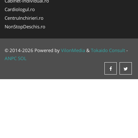
Cabinet-Individual.ro
Cardiologul.ro
CentruInchirieri.ro
NonStopDeschis.ro
© 2014-2026 Powered by
VilonMedia
&
Tokaido Consult
-
ANPC
SOL