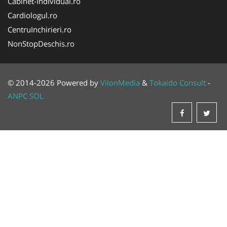
Cabinet-Individual.ro
Cardiologul.ro
CentruInchirieri.ro
NonStopDeschis.ro
© 2014-2026 Powered by
VilonMedia
&
Tokaido Consult
-
ANPC
SOL