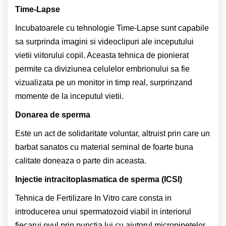
Time-Lapse
Incubatoarele cu tehnologie Time-Lapse sunt capabile
sa surprinda imagini si videoclipuri ale inceputului
vietii viitorului copil. Aceasta tehnica de pionierat
permite ca diviziunea celulelor embrionului sa fie
vizualizata pe un monitor in timp real, surprinzand
momente de la inceputul vietii.
Donarea de sperma
Este un act de solidaritate voluntar, altruist prin care un
barbat sanatos cu material seminal de foarte buna
calitate doneaza o parte din aceasta.
Injectie intracitoplasmatica de sperma (ICSI)
Tehnica de Fertilizare In Vitro care consta in
introducerea unui spermatozoid viabil in interiorul
fiecarui ovul prin punctia lui cu ajutorul micropipetelor.