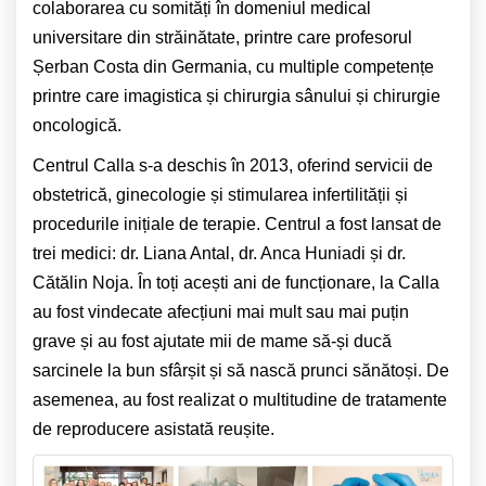
colaborarea cu somități în domeniul medical
universitare din străinătate, printre care profesorul
Șerban Costa din Germania, cu multiple competențe
printre care imagistica și chirurgia sânului și chirurgie
oncologică.
Centrul Calla s-a deschis în 2013, oferind servicii de
obstetrică, ginecologie și stimularea infertilității și
procedurile inițiale de terapie. Centrul a fost lansat de
trei medici: dr. Liana Antal, dr. Anca Huniadi și dr.
Cătălin Noja. În toți acești ani de funcționare, la Calla
au fost vindecate afecțiuni mai mult sau mai puțin
grave și au fost ajutate mii de mame să-și ducă
sarcinele la bun sfârșit și să nască prunci sănătoși. De
asemenea, au fost realizat o multitudine de tratamente
de reproducere asistată reușite.