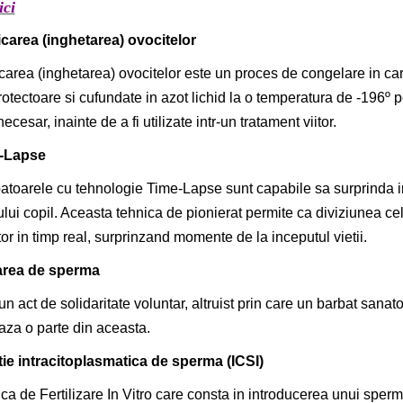
ici
ficarea (inghetarea) ovocitelor
ficarea (inghetarea) ovocitelor este un proces de congelare in car
rotectoare si cufundate in azot lichid la o temperatura de -196º p
ecesar, inainte de a fi utilizate intr-un tratament viitor.
-Lapse
atoarele cu tehnologie Time-Lapse sunt capabile sa surprinda ima
rului copil. Aceasta tehnica de pionierat permite ca diviziunea ce
or in timp real, surprinzand momente de la inceputul vietii.
rea de sperma
un act de solidaritate voluntar, altruist prin care un barbat sana
za o parte din aceasta.
tie intracitoplasmatica de sperma (ICSI)
ca de Fertilizare In Vitro care consta in introducerea unui spermat