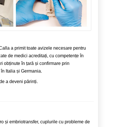
 Calla a primit toate avizele necesare pentru
izate de medici acreditați, cu competențe în
 obținute în țară și confirmare prin
în Italia și Germania.
de a deveni părinți.
o și embriotransfer, cuplurile cu probleme de