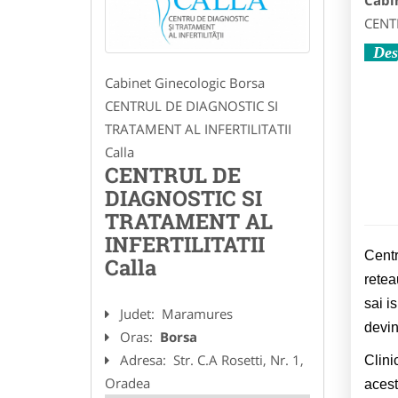
Cabi
CENTR
Des
Cabinet Ginecologic Borsa
CENTRUL DE DIAGNOSTIC SI
TRATAMENT AL INFERTILITATII
Calla
CENTRUL DE
DIAGNOSTIC SI
TRATAMENT AL
INFERTILITATII
Centr
Calla
retea
sai i
Judet:
Maramures
devin
Oras:
Borsa
Adresa:
Str. C.A Rosetti, Nr. 1,
Clini
Oradea
acest