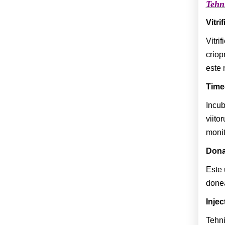
Tehn
Vitri
Vitri
criop
este n
Time
Incub
viito
monit
Dona
Este 
donea
Injec
Tehni