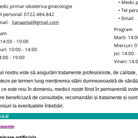
Medic p
edic primar obstetrica-ginecologie
Tel per
el personal: 0722.484.842
Email:
mail:
lianaantal@gmail.com
Program
ram
Marti: 14:0
 14:00 - 19:00
Miercuri: 0
uri: 10:00 - 14:00
Joi: 14:00 
14:00 - 19:00
Vineri: 14:
l nostru este să asigurăm tratamente profesioniste, de calitate,
teze pe termen lung menținerea stării dumneavoastră de sănătat
t ce este nou în domeniu, medicii noștri fiind în permanentă instru
re beneficiază de consultație, recomandări și tratamente și sunt a
nsuri la eventualele întrebări.
icii
amente
inare artificiala