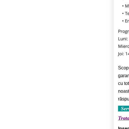
M
T
E
Prog
Luni:
Mierc
Joi: 
Scopu
garan
cu to
noast
răspu
Serv
Trat
Insem