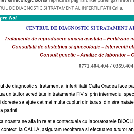
net Ginecologic Borsa
reprezinta pagina unde puteti gasi informa
UL DE DIAGNOSTIC SI TRATAMENT AL INFERTILITATII Calla.
pre Noi
CENTRUL DE DIAGNOSTIC SI TRATAMENT AL
Tratamente de reproducere umana asistata – Fertilizare in V
Consultatii de obstetrica si ginecologie – Interventii c
Consult genetic – Analize de laborator – 
0771.404.404 / 0359.404
ul de diagnostic si tratament al infertilitatii Calla Oradea face pa
ua unitatilor acreditate in tratamente FIV si prin intermediul speci
si doreste sa ajute cat mai multe cupluri din tara si din strainatate
a parinti.
ca noastra se afla in relatie contactuala cu laboratoarele BIOCL
 context, la CALLA, asiguram recoltarea si efectuarea tuturor an