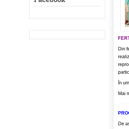
FERT
Din f
reali
repro
parti
În ur
Mai m
PRO
De as