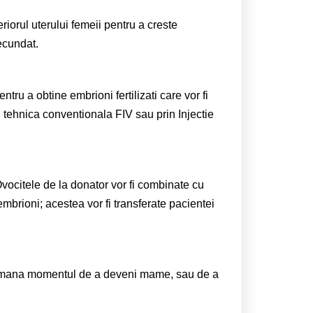
eriorul uterului femeii pentru a creste
ecundat.
tru a obtine embrioni fertilizati care vor fi
in tehnica conventionala FIV sau prin Injectie
vocitele de la donator vor fi combinate cu
mbrioni; acestea vor fi transferate pacientei
e a amana momentul de a deveni mame, sau de a