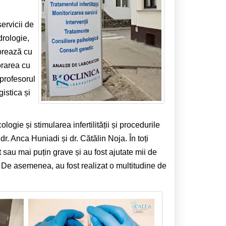
ervicii de
drologie,
orează cu
orarea cu
 profesorul
istica și
logie și stimularea infertilității și procedurile
 dr. Anca Huniadi și dr. Cătălin Noja. În toți
 sau mai puțin grave și au fost ajutate mii de
 De asemenea, au fost realizat o multitudine de