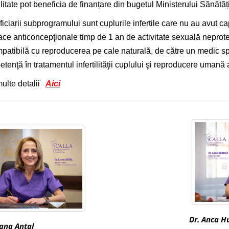
tilitate pot beneficia de finanțare din bugetul Ministerului Sănătăți
iciarii subprogramului sunt cuplurile infertile care nu au avut ca
ace anticoncepţionale timp de 1 an de activitate sexuală neprotej
patibilă cu reproducerea pe cale naturală, de către un medic spe
tenţă în tratamentul infertilităţii cuplului şi reproducere umană 
ulte detalii
Aici
Dr.
Anca Hu
iana Antal