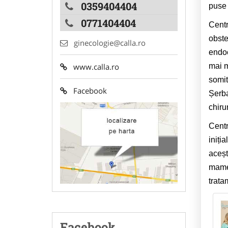
0359404404
puse 
0771404404
Centr
obste
ginecologie@calla.ro
endoc
www.calla.ro
mai m
somit
Facebook
Șerba
chiru
Centr
iniți
aceșt
mame 
trata
Facebook