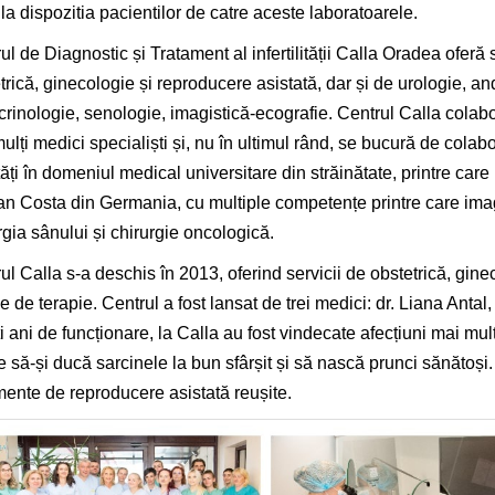
la dispozitia pacientilor de catre aceste laboratoarele.
ul de Diagnostic și Tratament al infertilității Calla Oradea oferă s
trică, ginecologie și reproducere asistată, dar și de urologie, an
rinologie, senologie, imagistică-ecografie. Centrul Calla colab
ulți medici specialiști și, nu în ultimul rând, se bucură de colab
ăți în domeniul medical universitare din străinătate, printre care
n Costa din Germania, cu multiple competențe printre care imag
rgia sânului și chirurgie oncologică.
ul Calla s-a deschis în 2013, oferind servicii de obstetrică, gineco
ale de terapie. Centrul a fost lansat de trei medici: dr. Liana Antal,
i ani de funcționare, la Calla au fost vindecate afecțiuni mai mult
să-și ducă sarcinele la bun sfârșit și să nască prunci sănătoși.
mente de reproducere asistată reușite.