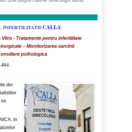
tii utile despre
Cabinet Ginecologic Borsa
:
CALLA
 INFERTILITATII
itro - Tratamente pentru infertilitate
hirurgicale – Monitorizarea sarcinii
Consiliere psihologica
.404
rte din
alistilor
 sa
INICA. In
alizelor