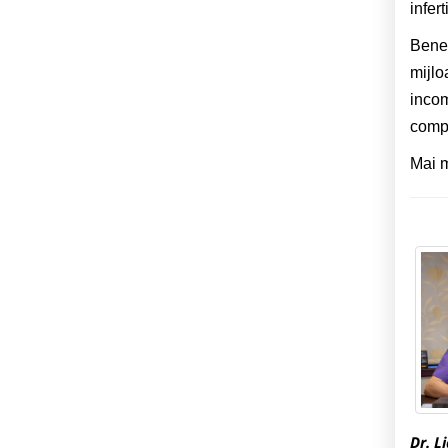
infer
Benef
mijlo
incom
compe
Mai m
Dr. L