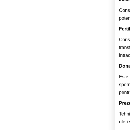
Const
poten
Ferti
Const
trans
intra
Dona
Este 
sperm
pentr
Preze
Tehni
oferi