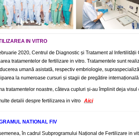
ILIZAREA IN VITRO
ebruarie 2020, Centrul de Diagnostic și Tratament al Infertilității
zarea tratamentelor de fertilizare in vitro. Tratamentele sunt real
ducerea umană asistată, respectiv embriologie, supraspecializări
ciparea la numeroase cursuri și stagii de pregătire internațională 
ma tratamentelor noastre, câteva cupluri și-au împlinit deja visul 
ulte detalii despre fertilizarea in vitro
Aici
GRAMUL NATIONAL FIV
emenea, în cadrul Subprogramului Național de Fertilizare in vitr