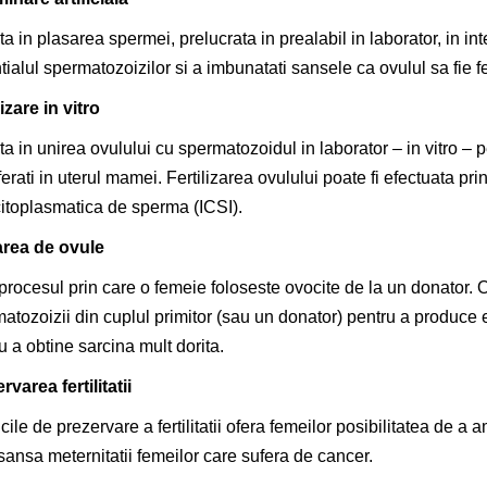
a in plasarea spermei, prelucrata in prealabil in laborator, in int
tialul spermatozoizilor si a imbunatati sansele ca ovulul sa fie f
lizare in vitro
a in unirea ovulului cu spermatozoidul in laborator – in vitro – pen
ferati in uterul mamei. Fertilizarea ovulului poate fi efectuata pr
citoplasmatica de sperma (ICSI).
rea de ovule
procesul prin care o femeie foloseste ovocite de la un donator. O
atozoizii din cuplul primitor (sau un donator) pentru a produce e
u a obtine sarcina mult dorita.
rvarea fertilitatii
cile de prezervare a fertilitatii ofera femeilor posibilitatea d
 sansa meternitatii femeilor care sufera de cancer.