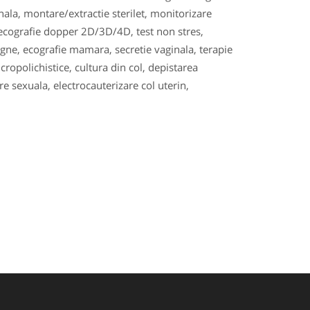
ala, montare/extractie sterilet, monitorizare
ialecografie dopper 2D/3D/4D, test non stres,
ne, ecografie mamara, secretie vaginala, terapie
ropolichistice, cultura din col, depistarea
 sexuala, electrocauterizare col uterin,