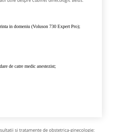
tii utile despre
Cabinet Ginecologic Beius
:
erinta in domeniu (Voluson 730 Expert Pro);
edare de catre medic anestezist;
ultatii si tratamente de obstetrica-ginecologie: