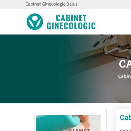
Cabinet Ginecologic Beius
C
Cabin
Cab