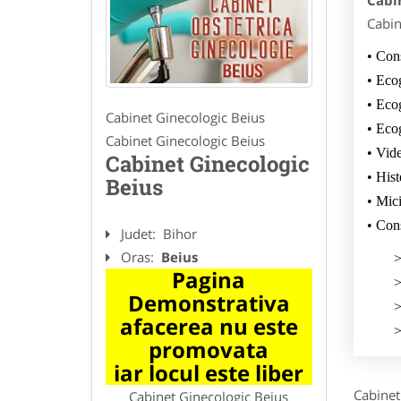
Cabi
Cabin
• Cons
• Ecog
• Eco
Cabinet Ginecologic Beius
• Eco
Cabinet Ginecologic Beius
• Vide
Cabinet Ginecologic
• Hist
Beius
• Mici
• Cons
Judet:
Bihor
Oras:
Beius
>
Pagina
>
Demonstrativa
>
afacerea nu este
>
promovata
iar locul este liber
Cabinet
Cabinet Ginecologic Beius