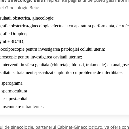
net Ginecologic Beius
reprezinta pagina unde puteti gasi informa
et Ginecologic Beius.
ultatii obstetrica, ginecologie;
rafie obstetrica-ginecologie efectuata cu aparatura performanta, de ref
grafie Doppler;
grafie 3D/4D;
ocolposcopie pentru investigarea patologiei colului uterin;
eroscopie pentru investigarea cavitatii uterine;
 interventii in sfera genitala (chiuretaje, biopsii, tratamente) cu analgos
ultatii si tratament specializat cuplurilor cu probleme de infertilitate:
 sperograma
 spermocultura
 test post-coital
 inseminare intrauterina.
ul de ginecologie, partenerul Cabinet-Ginecologic.ro, va ofera cons