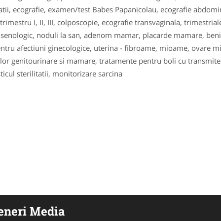
atii, ecografie, examen/test Babes Papanicolau, ecografie abdomin
trimestru I, II, III, colposcopie, ecografie transvaginala, trimestr
 senologic, noduli la san, adenom mamar, placarde mamare, benig
entru afectiuni ginecologice, uterina - fibroame, mioame, ovare mic
lor genitourinare si mamare, tratamente pentru boli cu transmitere
icul sterilitatii, monitorizare sarcina
eneri Media