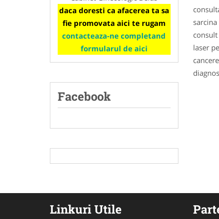
consult
daca doresti ca afacerea ta sa
sarcina 
fie promovata aici te rugam
consult
contacteaza-ne completand
laser p
formularul de aici
cancere
diagnost
Facebook
Linkuri Utile
Part